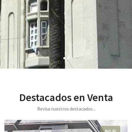
Destacados en Venta
Revisa nuestros destacados...
Ref. 61
Ref. 113
Ref. 128
Ref. 244