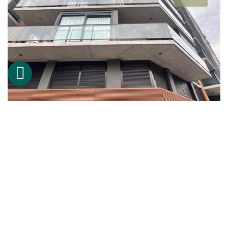
Chacra | Minas
Venta de 2 Casas de 5 hectáreas en Minas, Lavalleja
Propiedad ubicada a 8 km de la ciu ...
USD 270.000
2
2 Hab.
2 Baños
100 m